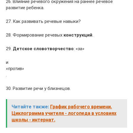
26. Влияние речевого окружения на раннее речевое
развитие ребенка.
27. Как развивать речевые навыки?
28. Формирование речевых
конструкций
.
29.
Детское словотворчество
:
«за»
и
«против»
.
30. Развитие речи у близнецов.
Читайте также:
График рабочего времени.
Циклограмма учителя - логопеда в условиях
школы - интернат.