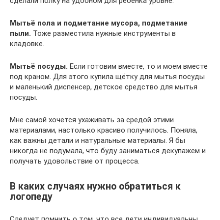
сделали полку на удобном для ребёнка уровне.
Мытьё пола и подметание мусора, подметание
пыли.
Тоже разместила нужные инструменты в
кладовке.
Мытьё посуды.
Если готовим вместе, то и моем вместе
под краном. Для этого купила щётку для мытья посуды
и маленький диспенсер, детское средство для мытья
посуды.
Мне самой хочется ухаживать за средой этими
материалами, настолько красиво получилось. Поняла,
как важны детали и натуральные материалы. Я бы
никогда не подумала, что буду заниматься декупажем и
получать удовольствие от процесса.
В каких случаях нужно обратиться к
логопеду
Следует помнить о том, что все дети индивидуальны.