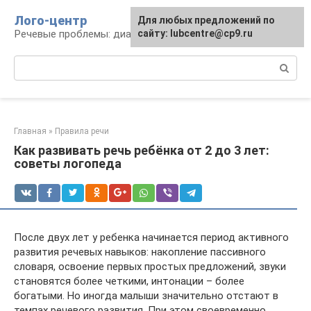
Перейти
Лого-центр
Для любых предложений по
к
Речевые проблемы: диагностика и терапия
сайту: lubcentre@cp9.ru
контенту
Поиск:
Главная
»
Правила речи
Как развивать речь ребёнка от 2 до 3 лет:
советы логопеда
После двух лет у ребенка начинается период активного
развития речевых навыков: накопление пассивного
словаря, освоение первых простых предложений, звуки
становятся более четкими, интонации – более
богатыми. Но иногда малыши значительно отстают в
темпах речевого развития. При этом своевременно