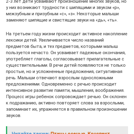
2-3 лет дети усваивают произношение многих звуков, но
у них возникают трудности с шипящими и звуком «р»,
межзубным и призубным «с», «з». Некоторые малыши
заменяют шипящие и свистящие звуки на «дь», «ть».
На третьем году жизни происходит активное накопление
лексики детей. Увеличивается число названий
предметов быта, и тех предметов, которыми малыш
пользуется нечасто. Он усваивает падежные окончания,
употребляет глаголы, согласовывает прилагательные с
существительными. В речи детей появляются не только
простые, но и усложненные предложения, ситуативная
речь. Малыши отвечают взрослым односложными
предложениями. Одновременно с речью происходит
интенсивное развитие памяти, мышления, воображения.
Процесс игры ребенок сопровождает речью. Он склонен
к подражанию, активно повторяет слова за взрослыми,
запоминает их, упражняется в правильном произношении
звуков.
Читайте также:
Птицы осенью. Конспект