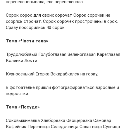
перепеленовывала, еле перепеленала.
Сорок сорок для своих сорочат Сорок сорочек не
ссорясь строчат. Сорок сорочек прострочены в срок.
Сразу поссорились 40 сорок.
Тема «Части тела»
Трудолюбивый Голубоглазая Зеленоглазая Кареглазая
Коленки Локти
Курносенький Егорка Вскарабкался на горку.
В фотоателье пришли фотографироваться взрослые и
подростки.
Тема «Посуда»
Соковыжималка Хлеборезка Овощерезка Самовар
Кофейник Перечница Селедочница Салатница Супница