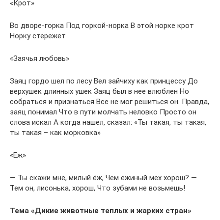
«Крот»
Во дворе-горка Под горкой-норка В этой норке крот
Норку стережет
«Заячья любовь»
Заяц гордо шел по лесу Вел зайчиху как принцессу До
верхушек длинных ушек Заяц был в нее влюблен Но
собраться и признаться Все не мог решиться он. Правда,
заяц понимал Что в пути молчать неловко Просто он
слова искал А когда нашел, сказал: «Ты такая, ты такая,
ты такая – как морковка»
«Еж»
— Ты скажи мне, милый ёж, Чем ежиный мех хорош? —
Тем он, лисонька, хорош, Что зубами не возьмешь!
Тема «Дикие животные теплых и жарких стран»