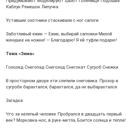
Придумывают Моделируют Шьют Голенище Подошва
Каблук Ремешок Липучка
Уставшие охотники стаскивали с ног сапоги.
Заботливый ежик — Ежик, выбирай сапожки Милой
женушке на ножки! — Благодарю! Я ей туфли подарю!
Тема «Зима»
Гололед Снегопад Снегоход Снегокат Сугроб Снежки
В просторном дворе ети слепили снеговика. Прохор в
сугробе барахтался, барахтался, да не выбарахтался.
Загадка:
Что за нелепый человек Пробрался в двадцать первый
век? Морковка-нос, в руке-метла, Боится солнца и тепла!