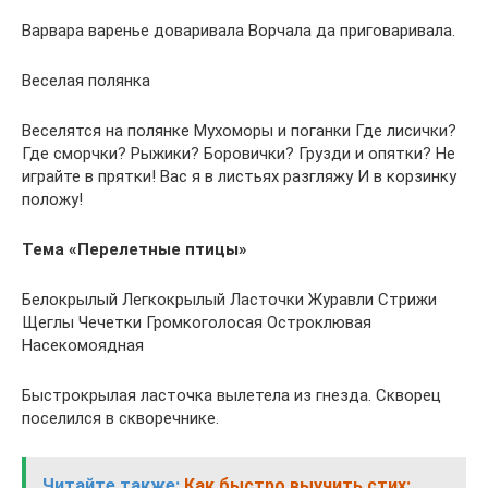
Варвара варенье доваривала Ворчала да приговаривала.
Веселая полянка
Веселятся на полянке Мухоморы и поганки Где лисички?
Где сморчки? Рыжики? Боровички? Грузди и опятки? Не
играйте в прятки! Вас я в листьях разгляжу И в корзинку
положу!
Тема «Перелетные птицы»
Белокрылый Легкокрылый Ласточки Журавли Стрижи
Щеглы Чечетки Громкоголосая Остроклювая
Насекомоядная
Быстрокрылая ласточка вылетела из гнезда. Скворец
поселился в скворечнике.
Читайте также:
Как быстро выучить стих: