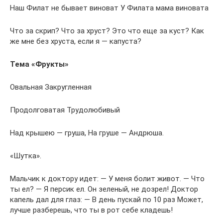
Наш Филат не бывает виноват У Филата мама виновата
Что за скрип? Что за хруст? Это что еще за куст? Как
же мне без хруста, если я — капуста?
Тема «Фрукты»
Овальная Закругленная
Продолговатая Трудолюбивый
Над крышею — груша, На груше — Андрюша.
«Шутка».
Мальчик к доктору идет: — У меня болит живот. — Что
ты ел? — Я персик ел. Он зеленый, не дозрел! Доктор
капель дал для глаз: — В день пускай по 10 раз Может,
лучше разберешь, что ты в рот себе кладешь!