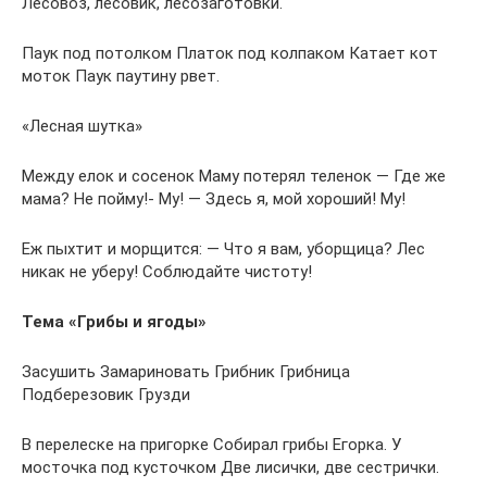
Лесовоз, лесовик, лесозаготовки.
Паук под потолком Платок под колпаком Катает кот
моток Паук паутину рвет.
«Лесная шутка»
Между елок и сосенок Маму потерял теленок — Где же
мама? Не пойму!- Му! — Здесь я, мой хороший! Му!
Еж пыхтит и морщится: — Что я вам, уборщица? Лес
никак не уберу! Соблюдайте чистоту!
Тема «Грибы и ягоды»
Засушить Замариновать Грибник Грибница
Подберезовик Грузди
В перелеске на пригорке Собирал грибы Егорка. У
мосточка под кусточком Две лисички, две сестрички.