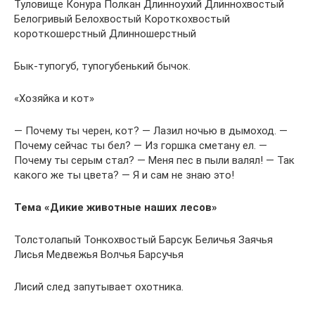
Туловище Конура Полкан Длинноухий Длиннохвостый
Белогривый Белохвостый Короткохвостый
короткошерстный Длинношерстный
Бык-тупогуб, тупогубенький бычок.
«Хозяйка и кот»
— Почему ты черен, кот? — Лазил ночью в дымоход. —
Почему сейчас ты бел? — Из горшка сметану ел. —
Почему ты серым стал? — Меня пес в пыли валял! — Так
какого же ты цвета? — Я и сам не знаю это!
Тема «Дикие животные наших лесов»
Толстолапый Тонкохвостый Барсук Беличья Заячья
Лисья Медвежья Волчья Барсучья
Лисий след запутывает охотника.