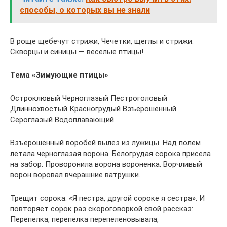
способы, о которых вы не знали
В роще щебечут стрижи, Чечетки, щеглы и стрижи.
Скворцы и синицы — веселые птицы!
Тема «Зимующие птицы»
Остроклювый Черноглазый Пестроголовый
Длиннохвостый Красногрудый Взъерошенный
Сероглазый Водоплавающий
Взъерошенный воробей вылез из лужицы. Над полем
летала черноглазая ворона. Белогрудая сорока присела
на забор. Проворонила ворона вороненка. Ворчливый
ворон воровал вчерашние ватрушки.
Трещит сорока: «Я пестра, другой сороке я сестра». И
повторяет сорок раз скороговоркой свой рассказ:
Перепелка, перепелка перепеленовывала,