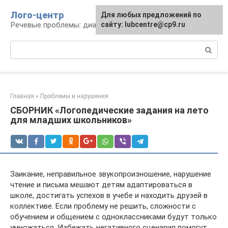
Перейти
Лого-центр
Для любых предложений по
к
Речевые проблемы: диагностика и терапия
сайту: lubcentre@cp9.ru
контенту
Поиск:
Главная
»
Проблемы и нарушения
СБОРНИК «Логопедические задания на лето
для младших школьников»
Заикание, неправильное звукопроизношение, нарушение
чтение и письма мешают детям адаптироваться в
школе, достигать успехов в учебе и находить друзей в
коллективе. Если проблему не решить, сложности с
обучением и общением с одноклассниками будут только
умножаться. Избежать негативного сценария помогут