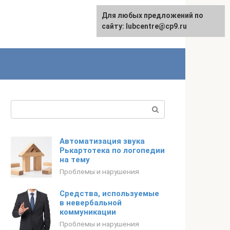
Для любых предложений по
сайту: lubcentre@cp9.ru
Поиск:
Автоматизация звука
Рькартотека по логопедии
на тему
Проблемы и нарушения
Средства, используемые
в невербальной
коммуникации
Проблемы и нарушения