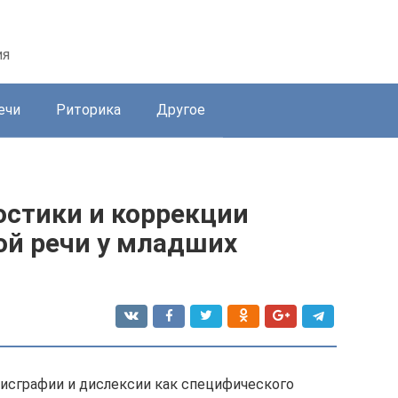
ия
ечи
Риторика
Другое
остики и коррекции
й речи у младших
исграфии и дислексии как специфического