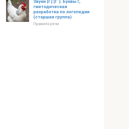
Звуки [Г] [Г`]. Буквы Г,
гметодическая
разработка по логопедии
(старшая группа)
Правила речи