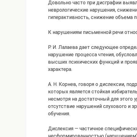
Довольно часто при дисграфии выявл
неврологические нарушения, снижени
гиперактивность, снижение объема п
К нарушениям письменной речи относ
Р. И. Лалаева дает следующее опред
нарушение процесса чтения, обусло
высших психических функций и проя
характера.
А. Н. Корнев, говоря о дислексии, п
которых является стойкая избирател
несмотря на достаточный для этого у
отсутствие нарушений слухового и з
обучения.
Дислексия — частичное специфическо
несформированностъю (нарушением)