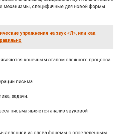
вые механизмы, специфичные для новой формы
ческие упражнения на звук «Л», или как
правильно
являются конечным этапом сложного процесса
ерации письма:
ива, задачи.
сса письма является анализ звуковой
выделенной из слова фонемы с определенным