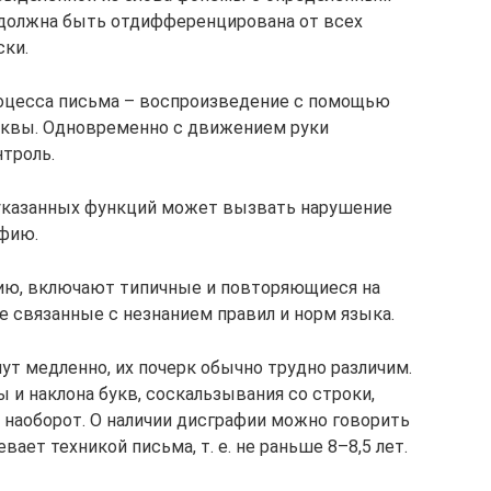
 должна быть отдифференцирована от всех
ски.
роцесса письма – воспроизведение с помощью
буквы. Одновременно с движением руки
троль.
указанных функций может вызвать нарушение
афию.
ию, включают типичные и повторяющиеся на
е связанные с незнанием правил и норм языка.
ут медленно, их почерк обычно трудно различим.
 и наклона букв, соскальзывания со строки,
наоборот. О наличии дисграфии можно говорить
вает техникой письма, т. е. не раньше 8–8,5 лет.