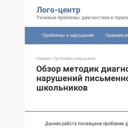
Перейти
Лого-центр
к
контенту
Речевые проблемы: диагностика и терап
Проблемы и нарушения
Правила р
Главная
»
Проблемы и нарушения
Обзор методик диагн
нарушений письменно
школьников
Данная работа посвящена проблеме д