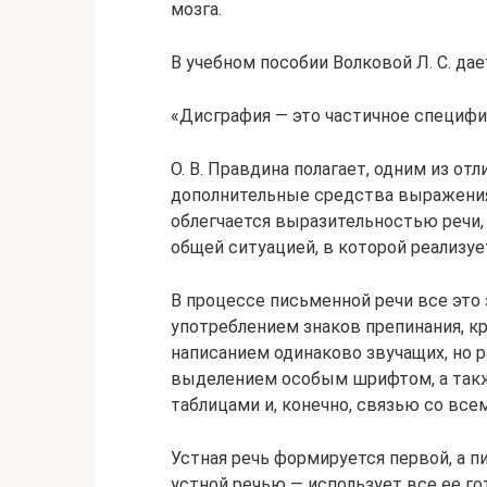
мозга.
В учебном пособии Волковой Л. С. дае
«Дисграфия — это частичное специфи
О. В. Правдина полагает, одним из от
дополнительные средства выражения
облегчается выразительностью речи,
общей ситуацией, в которой реализуе
В процессе письменной речи все это 
употреблением знаков препинания, кр
написанием одинаково звучащих, но 
выделением особым шрифтом, а так
таблицами и, конечно, связью со все
Устная речь формируется первой, а 
устной речью — использует все ее г