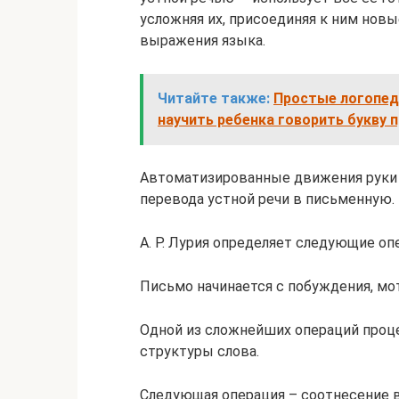
усложняя их, присоединяя к ним но
выражения языка.
Читайте также:
Простые логопеди
научить ребенка говорить букву 
Автоматизированные движения руки 
перевода устной речи в письменную.
А. Р. Лурия определяет следующие оп
Письмо начинается с побуждения, мот
Одной из сложнейших операций проце
структуры слова.
Следующая операция – соотнесение 