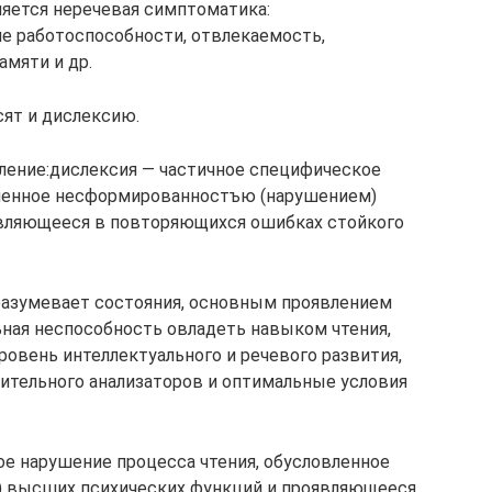
яется неречевая симптоматика:
е работоспособности, отвлекаемость,
амяти и др.
ят и дислексию.
еление:дислексия — частичное специфическое
вленное несформированностъю (нарушением)
вляющееся в повторяющихся ошибках стойкого
одразумевает состояния, основным проявлением
ьная неспособность овладеть навыком чтения,
ровень интеллектуального и речевого развития,
рительного анализаторов и оптимальные условия
е нарушение процесса чтения, обусловленное
 высших психических функций и проявляющееся