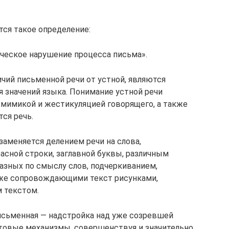
тся такое определение:
ческое нарушение процесса письма».
личий письменной речи от устной, являются
 значений языка. Понимание устной речи
 мимикой и жестикуляцией говорящего, а также
тся речь.
заменяется делением речи на слова,
асной строки, заглавной буквы, различным
разных по смыслу слов, подчеркиванием,
же сопровождающими текст рисунками,
м текстом.
письменная — надстройка над уже созревшей
отовые механизмы, совершенствуя и значительно