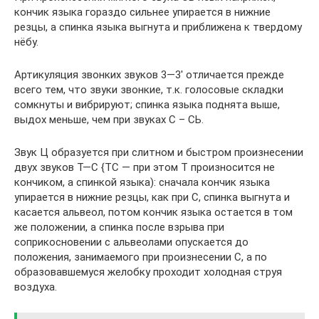
кончик языка гораздо сильнее упирается в нижние
резцы, а спинка языка выгнута и приближена к твердому
нёбу.
Артикуляция звонких звуков 3—3′ отличается прежде
всего тем, что звуки звонкие, т.к. голосовые складки
сомкнуты и вибрируют; спинка языка поднята выше,
выдох меньше, чем при звуках С – СЬ.
Звук Ц образуется при слитном и быстром произнесении
двух звуков Т—С {ТС — при этом Т произносится не
кончиком, а спинкой языка): сначала кончик языка
упирается в нижние резцы, как при С, спинка выгнута и
касается альвеол, потом кончик языка остается в том
же положении, а спинка после взрыва при
соприкосновении с альвеолами опускается до
положения, занимаемого при произнесении С, а по
образовавшемуся желобку проходит холодная струя
воздуха.