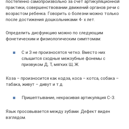
постепенно самопроизвольно за счет артикуляционной
практики, совершенствовании движений органов речи с
возрастом ребенка. Говорить о болезни можно только
после достижения дошкольниками 4- х лет.
Определить дисфункцию можно по следующим
фонетическим и физиологическим симптомам:
С и З не произносятся четко. Вместо них
слышится сходные межзубные фонемы с
призвуком Д, Т, мягких Ш, Ж.
Коза – произносится как кодза, коса – котса, собака –
табака, живут – дивут и т.д.
Пришептывание, некрасивая артикуляция С-З.
Язык просовывается между зубами. Дефект виден
взглядом.