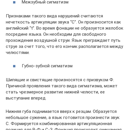
Межзубный сигматизм
Признаками такого вида нарушений считаются
нечеткость артикуляции звука “С”. Он произносится как
английский “t”. Во время фонации не образуется желобок
посредине языка. Он необходим для свободного
прохождения воздушной струи. Язык преграждает путь
струе за счет того, что его кончик располагается между
челюстями.
Губно-зубной сигматизм
Шипящие и свистящие произносятся с призвуком Ф.
Причиной проявления такого вида сигматизма, может
стать чрезмерное развитие нижней челюсти, ее
выступание вперед.
Нижняя губа поднимается вверх к резцам. Образуется
небольшое сужение, а язык готовится произнести звук
С. Формируется комбинированная артикуляционная
позиция для В-Ф и С-З. Фонация происходит смешанная,