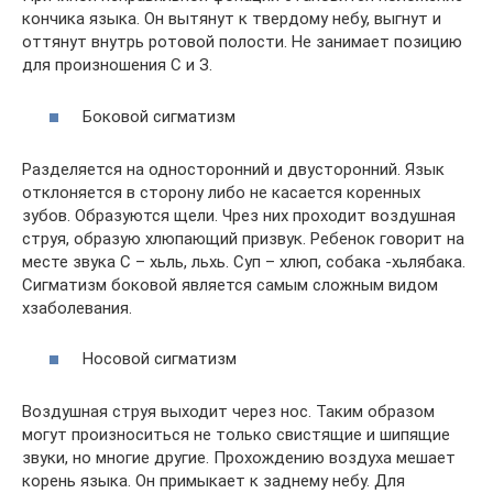
кончика языка. Он вытянут к твердому небу, выгнут и
оттянут внутрь ротовой полости. Не занимает позицию
для произношения С и З.
Боковой сигматизм
Разделяется на односторонний и двусторонний. Язык
отклоняется в сторону либо не касается коренных
зубов. Образуются щели. Чрез них проходит воздушная
струя, образую хлюпающий призвук. Ребенок говорит на
месте звука С – хьль, льхь. Суп – хлюп, собака -хьлябака.
Сигматизм боковой является самым сложным видом
хзаболевания.
Носовой сигматизм
Воздушная струя выходит через нос. Таким образом
могут произноситься не только свистящие и шипящие
звуки, но многие другие. Прохождению воздуха мешает
корень языка. Он примыкает к заднему небу. Для