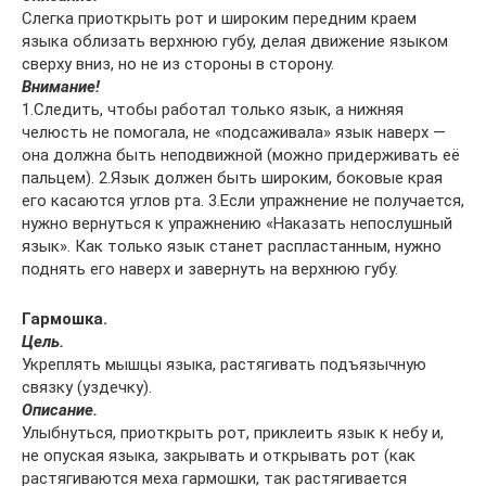
Слегка приоткрыть рот и широким передним краем
языка облизать верхнюю губу, делая движение языком
сверху вниз, но не из стороны в сторону.
Внимание!
1.Следить, чтобы работал только язык, а нижняя
челюсть не помогала, не «подсаживала» язык наверх —
она должна быть неподвижной (можно придерживать её
пальцем). 2.Язык должен быть широким, боковые края
его касаются углов рта. 3.Если упражнение не получается,
нужно вернуться к упражнению «Наказать непослушный
язык». Как только язык станет распластанным, нужно
поднять его наверх и завернуть на верхнюю губу.
Гармошка.
Цель.
Укреплять мышцы языка, растягивать подъязычную
связку (уздечку).
Описание.
Улыбнуться, приоткрыть рот, приклеить язык к небу и,
не опуская языка, закрывать и открывать рот (как
растягиваются меха гармошки, так растягивается