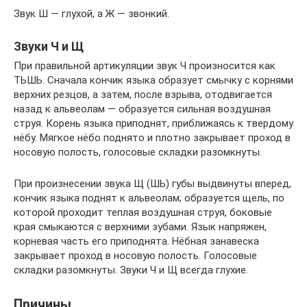
Звук Ш — глухой, а Ж — звонкий.
Звуки Ч и Щ
При правильной артикуляции звук Ч произносится как
ТЬШЬ. Сначала кончик языка образует смычку с корнями
верхних резцов, а затем, после взрыва, отодвигается
назад к альвеолам — образуется сильная воздушная
струя. Корень языка приподнят, приближаясь к твердому
нёбу. Мягкое нёбо поднято и плотно закрывает проход в
носовую полость, голосовые складки разомкнуты.
При произнесении звука Щ (ШЬ) губы выдвинуты вперед,
кончик языка поднят к альвеолам; образуется щель, по
которой проходит теплая воздушная струя, боковые
края смыкаются с верхними зубами. Язык напряжен,
корневая часть его приподнята. Нёбная занавеска
закрывает проход в носовую полость. Голосовые
складки разомкнуты. Звуки Ч и Щ всегда глухие.
Причины