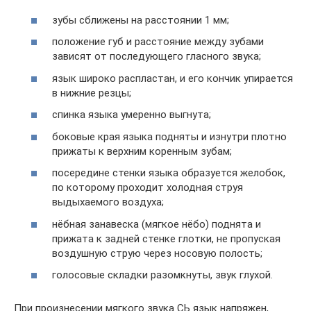
зубы сближены на расстоянии 1 мм;
положение губ и расстояние между зубами
зависят от последующего гласного звука;
язык широко распластан, и его кончик упирается
в нижние резцы;
спинка языка умеренно выгнута;
боковые края языка подняты и изнутри плотно
прижаты к верхним коренным зубам;
посередине стенки языка образуется желобок,
по которому проходит холодная струя
выдыхаемого воздуха;
нёбная занавеска (мягкое нёбо) поднята и
прижата к задней стенке глотки, не пропуская
воздушную струю через носовую полость;
голосовые складки разомкнуты, звук глухой.
При произнесении мягкого звука СЬ язык напряжен,