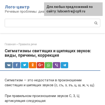
Перейти
Лого-центр
Для любых предложений по
к
Речевые проблемы: диагностика и терапия
сайту: lubcentre@cp9.ru
контенту
Поиск:
Главная
»
Правила речи
Сигматизмы свитящих и щипящих звуков:
виды, причины, коррекция
Сигматизм — это недостатки в произношении
свистящих и шипящих звуков (с, съ, з, зъ, ц, ш, ж, ч, щ).
При правильном произношении звуков С, 3, Ц
артикуляция следующая: