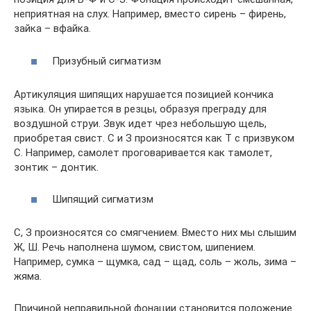
неприятная на слух. Например, вместо сирень – фирень,
зайка – вфайка.
Призубный сигматизм
Артикуляция шипящих нарушается позицией кончика
языка. Он упирается в резцы, образуя преграду для
воздушной струи. Звук идет чрез небольшую щель,
приобретая свист. С и З произносятся как Т с призвуком
С. Например, самолет проговаривается как тамолет,
зонтик – донтик.
Шипящий сигматизм
С, З произносятся со смягчением. Вместо них мы слышим
Ж, Ш. Речь наполнена шумом, свистом, шипением.
Например, сумка – щумка, сад – щад, соль – жоль, зима –
жяма.
Причиной неправильной фонации становится положение