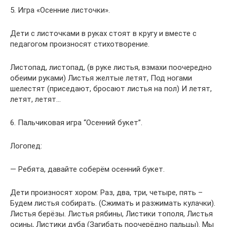
5. Игра «Осенние листочки».
Дети с листочками в руках стоят в кругу и вместе с
педагогом произносят стихотворение.
Листопад, листопад, (в руке листья, взмахи поочередно
обеими руками) Листья желтые летят, Под ногами
шелестят (приседают, бросают листья на пол) И летят,
летят, летят…
6. Пальчиковая игра “Осенний букет”.
Логопед:
— Ребята, давайте соберём осенний букет.
Дети произносят хором: Раз, два, три, четыре, пять –
Будем листья собирать. (Сжимать и разжимать кулачки).
Листья берёзы. Листья рябины, Листики тополя, Листья
осины, Листики дуба (Загибать поочерёдно пальцы). Мы