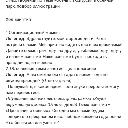
стихотворений по теме «Осень», экскурсия в осенний
парк, подбор иллюстраций.
Ход занятия:
1.Организационный момент.
Логопед:
Здравствуйте, мои дорогие дети! Рада
встречи с вами! Мне приятно видеть вас всех красивыми!
Давайте посмотрим, друг на друга, улыбнемся друг другу
и начнем занятие. Наше занятие будет проходить
празднично, интересно.
2. Объявление темы занятия. Целеполагание.
Логопед:
А вы смогли бы отгадать время года по
звукам природы?
(Ответы детей)
. Послушайте, в какое время года звуки природы помогут
нам перенестись.
«Шуршание осенних листьев», фонограмма «Звуки
окружающего мира» (Ответы детей).
Тема
занятия –
«Прощание с осенью». Сегодня мы с вами будем
говорить о прекрасном и волшебном времени года осени.
Что бы вы хотели узнать?