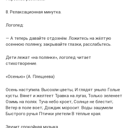
8. Релаксационная минутка.
Логопед:
— А теперь давайте отдохнём. Ложитесь на жёлтую
осеннюю полянку, закрывайте глазки, расслабьтесь.
Дети лежат «на полянке», логопед читает
стихотворение.
«Осенью» (А. Плещеева)
Осень наступила. Высохли цветы, И глядят уныло Голые
кусты. Вянет и желтеет Травка на лугах, Только зеленеет
Озимь на полях. Туча небо кроет, Солнце не блестит;
Ветер в поле воет; Дождик моросит. Воды зашумели
Быстрого ручья Птички улетели В тёплые края.
Звучит спокойная музыка.