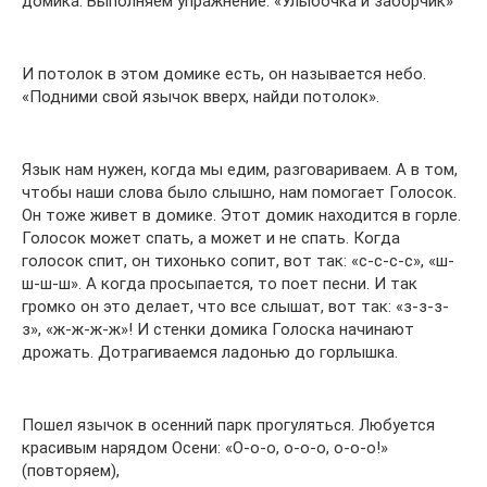
домика. Выполняем упражнение: «Улыбочка и заборчик»
И потолок в этом домике есть, он называется небо.
«Подними свой язычок вверх, найди потолок».
Язык нам нужен, когда мы едим, разговариваем. А в том,
чтобы наши слова было слышно, нам помогает Голосок.
Он тоже живет в домике. Этот домик находится в горле.
Голосок может спать, а может и не спать. Когда
голосок спит, он тихонько сопит, вот так: «с-с-с-с», «ш-
ш-ш-ш». А когда просыпается, то поет песни. И так
громко он это делает, что все слышат, вот так: «з-з-з-
з», «ж-ж-ж-ж»! И стенки домика Голоска начинают
дрожать. Дотрагиваемся ладонью до горлышка.
Пошел язычок в осенний парк прогуляться. Любуется
красивым нарядом Осени: «О-о-о, о-о-о, о-о-о!»
(повторяем),