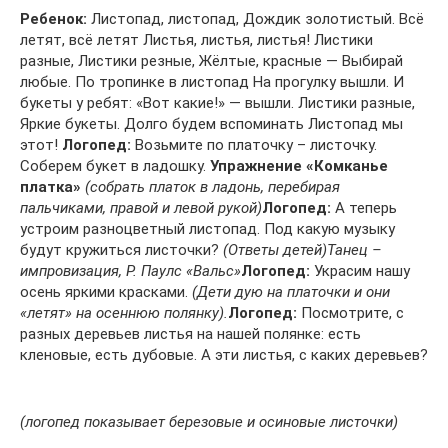
Ребенок:
Листопад, листопад, Дождик золотистый. Всё
летят, всё летят Листья, листья, листья! Листики
разные, Листики резные, Жёлтые, красные — Выбирай
любые. По тропинке в листопад На прогулку вышли. И
букеты у ребят: «Вот какие!» — вышли. Листики разные,
Яркие букеты. Долго будем вспоминать Листопад мы
этот!
Логопед:
Возьмите по платочку – листочку.
Соберем букет в ладошку.
Упражнение «Комканье
платка»
(собрать платок в ладонь, перебирая
пальчиками, правой и левой рукой)
Логопед:
А теперь
устроим разноцветный листопад. Под какую музыку
будут кружиться листочки?
(Ответы детей)
Танец –
импровизация, Р. Паулс «Вальс»
Логопед:
Украсим нашу
осень яркими красками.
(Дети дую на платочки и они
«летят» на осеннюю полянку).
Логопед:
Посмотрите, с
разных деревьев листья на нашей полянке: есть
кленовые, есть дубовые. А эти листья, с каких деревьев?
(логопед показывает березовые и осиновые листочки)