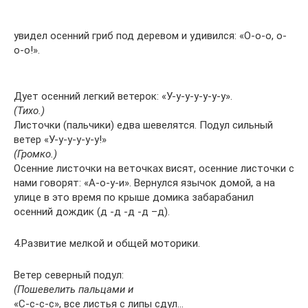
увидел осенний гриб под деревом и удивился: «О-о-о, о-
о-о!».
Дует осенний легкий ветерок: «У-у-у-у-у-у-у».
(Тихо.)
Листочки (пальчики) едва шевелятся. Подул сильный
ветер «У-у-у-у-у-у!»
(Громко.)
Осенние листочки на веточках висят, осенние листочки с
нами говорят: «А-о-у-и». Вернулся язычок домой, а на
улице в это время по крыше домика забарабанил
осенний дождик (д -д -д -д –д).
4.Развитие мелкой и общей моторики.
Ветер северный подул:
(Пошевелить пальцами и
«С-с-с-с», все листья с липы сдул…