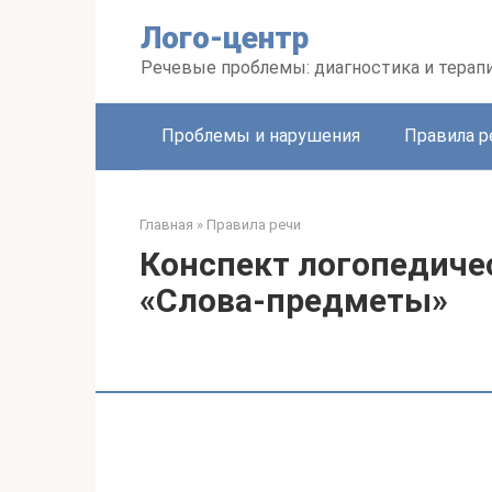
Перейти
Лого-центр
к
контенту
Речевые проблемы: диагностика и терап
Проблемы и нарушения
Правила р
Главная
»
Правила речи
Конспект логопедичес
«Слова-предметы»