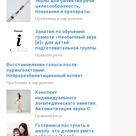
Уколы для развития речи:
целесообразность,
показания и препараты
Проблемы и нарушения
Занятие по обучению
грамоте «Необычный звук
[й]» для детей
подготовительной группы
Правила речи
Восстановление голоса после
ларингоэктомии.
Нейрореабилитационный аспект
Проблемы и нарушения
Конспект
индивидуального
логопедического занятия.
Автоматизация звука С
Правила речи
Готовимся поступать в
школу: что должен уметь