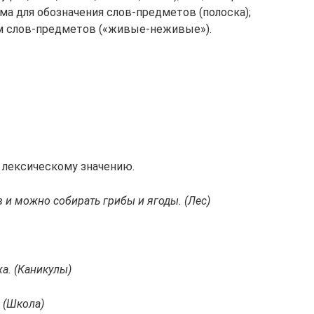
ма для обозначения слов-предметов (полоска);
ем слов-предметов («живые-неживые»).
о лексическому значению.
в и можно собирать грибы и ягоды. (Лес)
а. (Каникулы)
. (Школа)