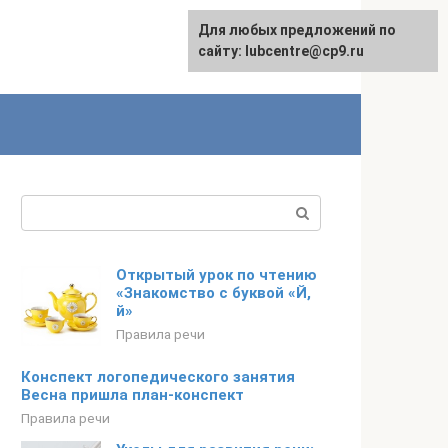
Для любых предложений по
сайту: lubcentre@cp9.ru
Поиск:
Открытый урок по чтению
«Знакомство с буквой «Й,
й»
Правила речи
Конспект логопедического занятия
Весна пришла план-конспект
Правила речи