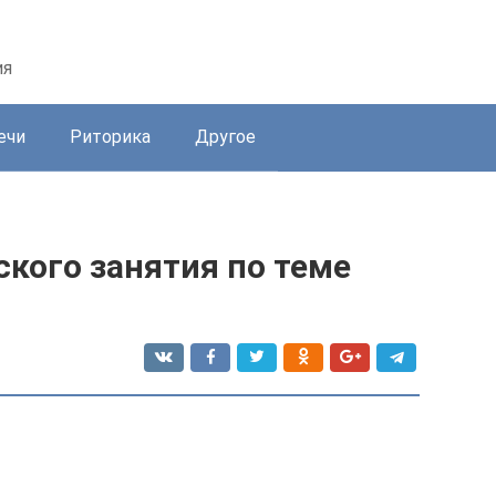
ия
ечи
Риторика
Другое
кого занятия по теме