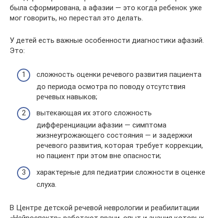
была сформирована, а афазии — это когда ребенок уже
мог говорить, но перестал это делать.
У детей есть важные особенности диагностики афазий.
Это:
сложность оценки речевого развития пациента
до периода осмотра по поводу отсутствия
речевых навыков;
вытекающая их этого сложность
дифференциации афазии — симптома
жизнеугрожающего состояния — и задержки
речевого развития, которая требует коррекции,
но пациент при этом вне опасности;
характерные для педиатрии сложности в оценке
слуха.
В Центре детской речевой неврологии и реабилитации
«Нейроспектр» работают врачи, опыт и знания которых