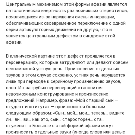
Центральным механизмом этой формы афазии является
патологическая инертность раз возникших стереотипов,
появляющихся из-за нарушения смены иннервации,
обеспечивающих своевременное переключение с одной
серии артикуляторных движений на другую, что и
является центральным дефектом в синдроме этой
афазии.
В клинической картине этот дефект проявляется в
персеверациях, которые затрудняют или делают совсем
невозможной устную речь. Произнесение отдельных
звуков в этом случае сохранно, устная речь нарушается
лишь при переходе к серийному произнесению звуков,
слов. Из-за грубых персевераций становится
невозможным конструирование и произнесение
предложений. Например, фраза: «Мой старший сын —
студент института» — произносится больным
следующим образом: «Сын., мой… мои… теперь… видите
ли… ви… ви… как это, сын… старосторен… ста…
стуженит…» Больные с этой формой афазии могут
произносить отдельные звуки (иногда слова или целые