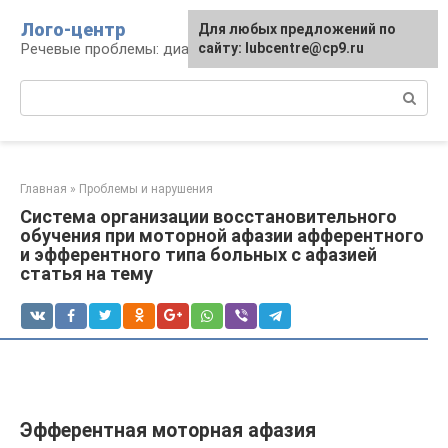
Перейти
Лого-центр
Для любых предложений по
к
Речевые проблемы: диагностика и терапия
сайту: lubcentre@cp9.ru
контенту
Поиск:
Главная
»
Проблемы и нарушения
Система организации восстановительного
обучения при моторной афазии афферентного
и эфферентного типа больных с афазией
статья на тему
Эфферентная моторная афазия