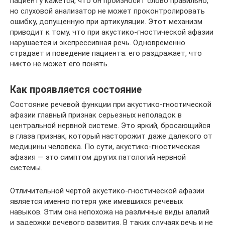
пациенту кажется, что он произносит слово правильно,
но слуховой анализатор не может проконтролировать
ошибку, допущенную при артикуляции. Этот механизм
приводит к тому, что при акустико-гностической афазии
нарушается и экспрессивная речь. Одновременно
страдает и поведение пациента: его раздражает, что
никто не может его понять.
Как проявляется состояние
Состояние речевой функции при акустико-гностической
афазии главный признак серьезных неполадок в
центральной нервной системе. Это яркий, бросающийся
в глаза признак, который насторожит даже далекого от
медицины человека. По сути, акустико-гностическая
афазия — это симптом других патологий нервной
системы.
Отличительной чертой акустико-гностической афазии
является именно потеря уже имевшихся речевых
навыков. Этим она непохожа на различные виды алалий
и задержки речевого развития. В таких случаях речь и не