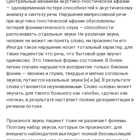
Центральный механизм акустико-гностической афазии
— одновременная потеря способностей к акустическому
анализу и синтезу речи. Нарушения импрессивной речи
при акустико-гностической афазии обусловлены
потерей фонематического слуха — способности
распознавать отдельные звуки. Не различая звуки,
человек не может ни понять слово, ни произнести его.
Иногда такое нарушение носит тотальный характер, для
таких пациентов что речь, что бытовой шум звучат
одинаково. Это тяжелые формы состояния. В более
легких случаях нарушается восприятие только близких
фонем — звонких и глухих, твердых и мягких согласных
звуков, путаются назальные звуки [н] и [м]. В результате
слова становятся неузнаваемыми. Слово «слова» может
звучать для такого больного как «злоба», «дочка» как
«почка», в результате наступает полная дезориентация в
речевом потоке.
Произнося звуки, пациент тоже не различает фонемы.
Поэтому набор звуков, которые он произносит, для
внешнего наблюдателя выглядит полной бессмыслицей: