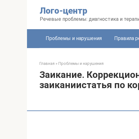
Перейти
Лого-центр
к
контенту
Речевые проблемы: диагностика и терап
Проблемы и нарушения
Правила р
Главная
»
Проблемы и нарушения
Заикание. Коррекцион
заиканиистатья по к