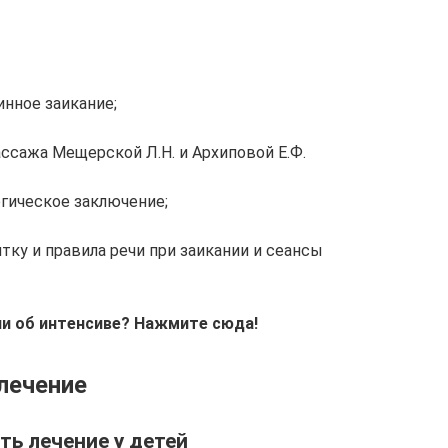
инное заикание;
ссажа Мещерской Л.Н. и Архиповой Е.Ф.
огическое заключение;
ку и правила речи при заикании и сеансы
и об интенсиве? Нажмите сюда!
лечение
ть лечение у детей