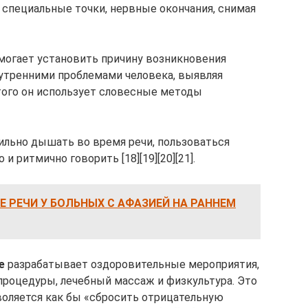
 специальные точки, нервные окончания, снимая
могает установить причину возникновения
нутренними проблемами человека, выявляя
этого он использует словесные методы
ильно дышать во время речи, пользоваться
 и ритмично говорить [18][19][20][21].
 РЕЧИ У БОЛЬНЫХ С АФАЗИЕЙ НА РАННЕМ
е
разрабатывает оздоровительные мероприятия,
роцедуры, лечебный массаж и физкультура. Это
воляется как бы «сбросить отрицательную