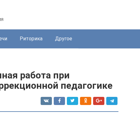
ия
ечи
Риторика
Другое
ная работа при
оррекционной педагогике