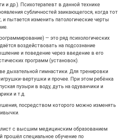
ги и др.). Психотерапевт в данной технике
оявления субличностей заикающегося, когда тот
, и пытается изменить патологические черты
ие.
рограммирование) — это ряд психологических
удаётся воздействовать на подсознание
ышление и поведение через введение в его
тических программ (установок).
ве дыхательной гимнастики. Для тренировки
игрушки-вертушки и прочее. При этом ребёнка
пуская пузыри в воду, дуть на одуванчики и
рики и т.д.
шения, посредством которого можно изменять
ривычки.
алист с высшим медицинским образованием
ый прошёл специальное обучение по