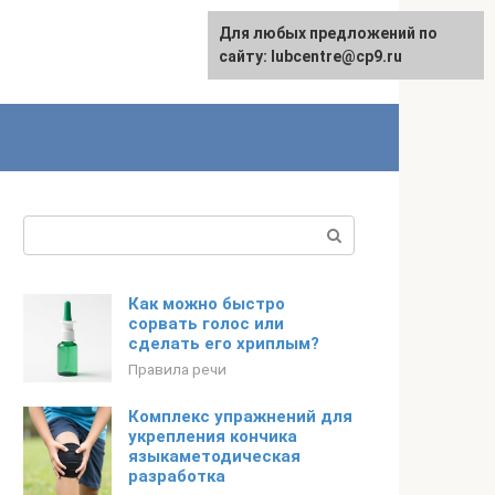
Для любых предложений по
сайту: lubcentre@cp9.ru
Поиск:
Как можно быстро
сорвать голос или
сделать его хриплым?
Правила речи
Комплекс упражнений для
укрепления кончика
языкаметодическая
разработка