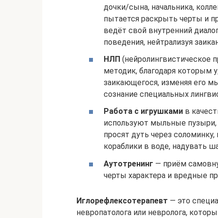
дочки/сына, начальника, колле
пытается раскрыть черты и пр
ведёт свой внутренний диалог
поведения, нейтрализуя заикан
НЛП
(нейролингвистическое п
методик, благодаря которым 
заикающегося, изменяя его м
сознание специальных лингвис
Работа с игрушками
в качест
используют мыльные пузыри, 
просят дуть через соломинку, 
кораблики в воде, надувать ша
Аутотренинг
— приём самовну
черты характера и вредные п
Иглорефлексотерапевт
— это специ
невропатолога или невролога, котор