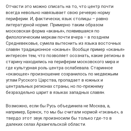
Отчасти это можно списать на то, что центр почти
всегда невольно навязывает свою речевую норму
периферии. И, фактически, язык столицы – равно
литературной норме. Примерно таким образом
московская форма «аканья», появившаяся по
филологическим меркам почти вчера – в позднем
Средневековье, сумела вытеснить из языка восточных
славян традиционное «оканье». Вообще пример «оканья»
интересен тем, что позволяет осознать, какие регионы в
старину находились на периферии московского мира и
где культурная роль центра ослабевала. Старинное
«окающее» произношение сохранилось по медвежьим
углам Русского Царства, пропадает в южных и
центральных регионах страны, но по-прежнему
безраздельно царит в языках западных славян.
Возможно, если бы Русь объединила не Москва, а,
например, Брянск, то мы бы считали нормой «гэканье», а
твердо этот звук произносили бы только где-то в
далеких селах Архангельской области.