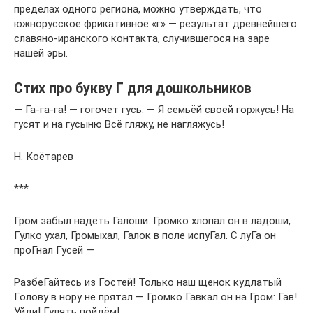
пределах одного региона, можно утверждать, что
южнорусское фрикативное «г» — результат древнейшего
славяно-иранского контакта, случившегося на заре
нашей эры.
Стих про букву Г для дошкольников
— Га-га-га! — гогочет гусь. — Я семьёй своей горжусь! На
гусят и на гусыню Всё гляжу, не нагляжусь!
Н. Коётарев
***
Гром забыл надеть Галоши. Громко хлопал он в ладоши,
Гулко ухал, Громыхал, Галок в поле испуГал. С луГа он
проГнал Гусей —
РазбеГайтесь из Гостей! Только наш щенок кудлатый
Голову в нору не прятал — Громко Гавкал он на Гром: Гав!
Уйди! Гулять пойдём!