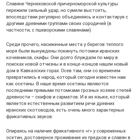
Славяне Черняховской причерноморской культуры
пережили сильный удар, но сумели выстоять,
впоследствии регулярно объединяясь и контактируя с
другими древними группами своих сородичей (в
частности, с пшеворскими славянами).
Среди прочего, насиженные места у берегов теплого
моря были вынуждены покинуть потомки иранских
кочевников, скифы. Они долго блуждали по миру в
поисках новой отчизны и в конце-концов нашли новый
дом в Кавказских горах. Осев там, они со временем
превратились в народ, который сегодня известен нам
как осетины. В наше время осетины являются
последними прямыми потомками грозных хозяев степей
древности – скифов и сарматов. И в их языке, который
является естественным развитием речи древних
иранских скотоводов, есть очень много характерных
фрикативных звуков.
Опираясь на наличие фрикативного «г» у современных
осетин, достоверное проживание их предков и славян в