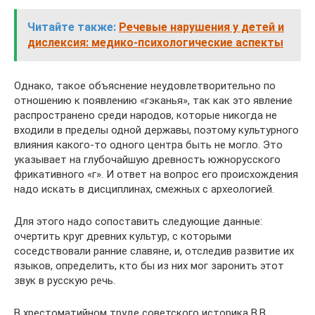
Читайте также:
Речевые нарушения у детей и
дислексия: медико-психологические аспекты
Однако, такое объяснение неудовлетворительно по
отношению к появлению «гэканья», так как это явление
распространено среди народов, которые никогда не
входили в пределы одной державы, поэтому культурного
влияния какого-то одного центра быть не могло. Это
указывает на глубочайшую древность южнорусского
фрикативного «г». И ответ на вопрос его происхождения
надо искать в дисциплинах, смежных с археологией.
Для этого надо сопоставить следующие данные:
очертить круг древних культур, с которыми
соседствовали ранние славяне, и, отследив развитие их
языков, определить, кто бы из них мог заронить этот
звук в русскую речь.
В хрестоматийном труде советского историка В.В.