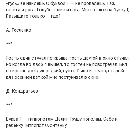
«гусь» её найдёшь С буквой Г — не пропадёшь. Газ,
газета и рога, Голубь, галка и нога, Много слов на букву Г,
Разыщите только — где?
А. Тесленко
***
Гость один стучал по крыше, гость другой в окно стучал,
но когда во двор я вышел, то гостей не повстречал. Бил
по крыше дождик редкий, пусто было и темно; старый
вяз осенней веткой мне постукивал в окно.
Д. Кондратьев
***
Буква Г — гиппопотам Делит Грушу пополам. Себе и
ребенку Гиппопотамонтенку.