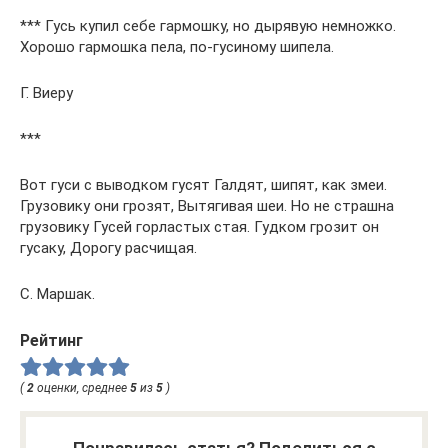
*** Гусь купил себе гармошку, но дырявую немножко.
Хорошо гармошка пела, по-гусиному шипела.
Г. Виеру
***
Вот гуси с выводком гусят Галдят, шипят, как змеи.
Грузовику они грозят, Вытягивая шеи. Но не страшна
грузовику Гусей горластых стая. Гудком грозит он
гусаку, Дорогу расчищая.
С. Маршак.
Рейтинг
(
2
оценки, среднее
5
из
5
)
Понравилась статья? Поделиться с