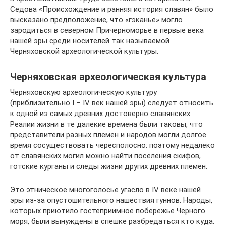
Седова «Происхождение и ранняя история славян» было
высказано предположение, что «гэканье» могло
зародиться в северном Причерноморье в первые века
нашей эры среди носителей так называемой
Черняховской археологической культуры.
Черняховская археологическая культура
Черняховскую археологическую культуру
(приблизительно I – IV век нашей эры) следует относить
к одной из самых древних достоверно славянских.
Реалии жизни в те далекие времена были таковы, что
представители разных племен и народов могли долгое
время сосуществовать чересполосно: поэтому недалеко
от славянских могил можно найти поселения скифов,
готские курганы и следы жизни других древних племен.
Это этническое многоголосье угасло в IV веке нашей
эры из-за опустошительного нашествия гуннов. Народы,
которых приютило гостеприимное побережье Черного
моря, были вынуждены в спешке разбредаться кто куда.