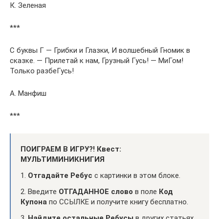
К. Зеленая
***
С буквы Г — Грибки и Глазки, И волшебный Гномик в
сказке. — Прилетай к нам, Грузный Гусь! — МиГом!
Только разбеГусь!
А. Манфиш
***
ПОИГРАЕМ В ИГРУ?! Квест:
МУЛЬТИМИНИКНИГИЯ
1.
Отгадайте Ребус
с картинки в этом блоке.
2. Введите
ОТГАДАННОЕ слово
в поле
Код
Купона
по ССЫЛКЕ и получите книгу бесплатно.
3.
Найдите остальные Ребусы
в других статьях