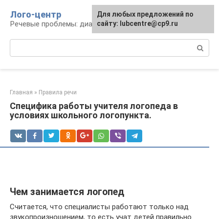
Перейти
Лого-центр
Для любых предложений по
к
Речевые проблемы: диагностика и терапия
сайту: lubcentre@cp9.ru
контенту
Поиск:
Главная
»
Правила речи
Специфика работы учителя логопеда в
условиях школьного логопункта.
Чем занимается логопед
Считается, что специалисты работают только над
звукопроизношением, то есть учат детей правильно