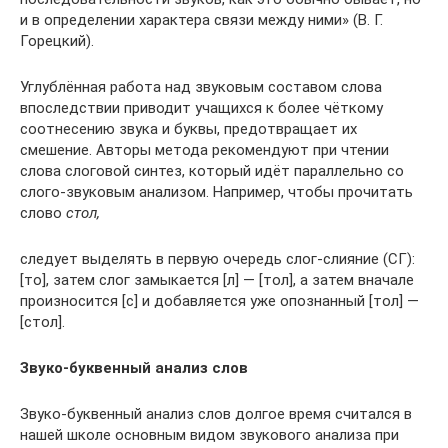
и в определении характера связи между ними» (В. Г.
Горецкий).
Углублённая работа над звуковым составом слова
впоследствии приводит учащихся к более чёткому
соотнесению звука и буквы, предотвращает их
смешение. Авторы метода рекомендуют при чтении
слова слоговой синтез, который идёт параллельно со
слого-звуковым анализом. Например, чтобы прочитать
слово
стол,
следует выделять в первую очередь слог-слияние (СГ):
[то], затем слог замыкается [л] — [тол], а затем вначале
произносится [с] и добавляется уже опознанный [тол] —
[стол].
Звуко-буквенный анализ слов
Звуко-буквенный анализ слов долгое время считался в
нашей школе основным видом звукового анализа при