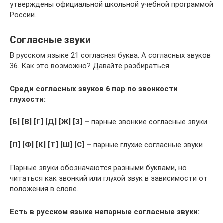
утверждены официальной школьной учебной программой
России.
Согласные звуки
В русском языке 21 согласная буква. А согласных звуков
36. Как это возможно? Давайте разбираться.
Среди согласных звуков 6 пар по звонкости
глухости:
[Б] [В] [Г] [Д]
[Ж]
[З] –
парные звонкие согласные звуки
[П] [Ф] [К] [Т]
[Ш]
[С] –
парные глухие согласные звуки
Парные звуки обозначаются разными буквами, но
читаться как звонкий или глухой звук в зависимости от
положения в слове.
Есть в русском языке непарные согласные звуки: