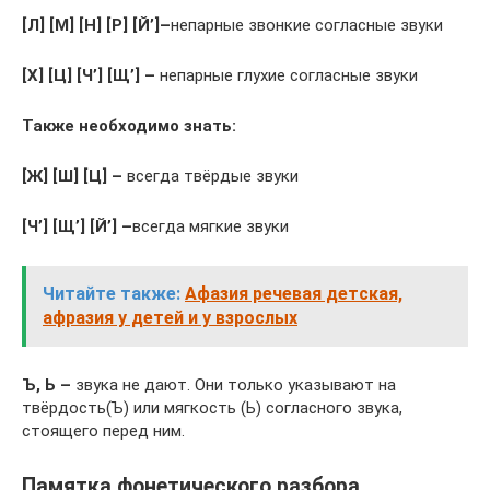
[Л] [М] [Н] [Р]
[Й’]
–
непарные звонкие согласные звуки
[Х] [Ц] [
Ч’] [Щ’]
–
непарные глухие согласные звуки
Также необходимо знать:
[Ж] [Ш] [Ц]
–
всегда твёрдые звуки
[Ч’] [Щ’] [Й’] –
всегда мягкие звуки
Читайте также:
Афазия речевая детская,
афразия у детей и у взрослых
Ъ, Ь –
звука не дают. Они только указывают на
твёрдость(Ъ) или мягкость (Ь) согласного звука,
стоящего перед ним.
Памятка фонетического разбора