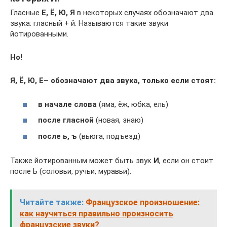
Гласные
Е, Ё, Ю, Я
в некоторых случаях обозначают два
звука: гласный + й. Называются такие звуки
йотированными.
Но!
Я, Ё, Ю, Е
– обозначают два звука, только если стоят:
в начале слова
(яма, ёж, юбка, ель)
после гласной
(новая, знаю)
после ь, ъ
(вьюга, подъезд)
Также йотированным может быть звук
И
, если он стоит
после Ь (соловьи, ручьи, муравьи).
Читайте также:
Французское произношение:
как научиться правильно произносить
французские звуки?