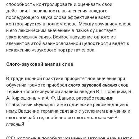
способность контролировать и оценивать свои
действия. Правильность вычленения каждого
последующего звука слова эффективнее всего
контролируется в полном слове. Между звучанием слова
и его лексическим значением в языке существует
закономерная связь. Всякое нарушение одного из
элементов этой взаимосвязанной целостности ведёт к
искажению «звукового портрета» слова.
Слого-звуковой анализ слов
В традиционной практике приоритетное значение при
обучении грамоте приобрёл
слого-звуковой анализ
слов.
Термин «слого-звуковой анализ» введён В. Г. Горецким, В.
А. Кирюшкиным и А. Ф. Шанько, разработавшими
стабильный «Букварь» и методические рекомендации к
нему. Введение термина связано с усилением внимания к
слоговой работе, особенно со слогом
согласный +
гласный
(СГ), который в пособиях указанных авторов называется