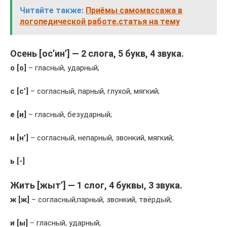
Читайте также:
Приёмы самомассажа в
логопедической работе.статья на тему
Осень [ос’ин’] — 2 слога, 5 букв, 4 звука.
о [о]
– гласный, ударный;
с [с’]
– согласный, парный, глухой, мягкий;
е [и]
– гласный, безударный;
н [н’]
– согласный, непарный, звонкий, мягкий;
ь [-]
Жить [жыт’] — 1 слог, 4 буквы, 3 звука.
ж [ж]
– согласный,парный, звонкий, твёрдый;
и [ы]
– гласный, ударный;