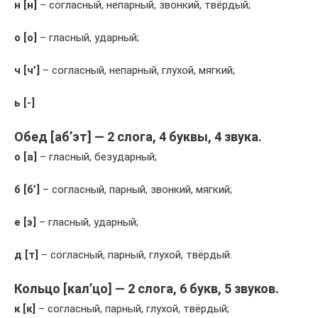
н [н]
– согласный, непарный, звонкий, твёрдый;
о [о]
– гласный, ударный;
ч [ч’]
– согласный, непарный, глухой, мягкий;
ь [-]
Обед [аб’эт] — 2 слога, 4 буквы, 4 звука.
о [а]
– гласный, безударный;
б [б’]
– согласный, парный, звонкий, мягкий;
е [э]
– гласный, ударный;
д [т]
– согласный, парный, глухой, твёрдый.
Кольцо [кал’цо] — 2 слога, 6 букв, 5 звуков.
к [к]
– согласный, парный, глухой, твёрдый;