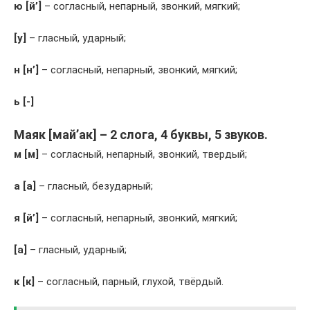
ю [й’]
– согласный, непарный, звонкий, мягкий;
[у]
– гласный, ударный;
н [н’]
– согласный, непарный, звонкий, мягкий;
ь [-]
Маяк [май’ак] – 2 слога, 4 буквы, 5 звуков.
м [м]
– согласный, непарный, звонкий, твердый;
а [а]
– гласный, безударный;
я [й’]
– согласный, непарный, звонкий, мягкий;
[а]
– гласный, ударный;
к [к]
– согласный, парный, глухой, твёрдый.