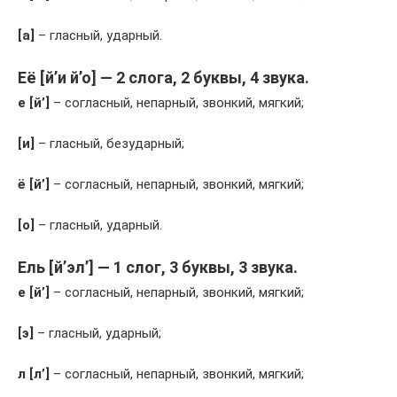
[а]
– гласный, ударный.
Её [й’и й’о] — 2 слога, 2 буквы, 4 звука.
е [й’]
– согласный, непарный, звонкий, мягкий;
[и]
– гласный, безударный;
ё [й’]
– согласный, непарный, звонкий, мягкий;
[о]
– гласный, ударный.
Ель [й’эл’] — 1 слог, 3 буквы, 3 звука.
е [й’]
– согласный, непарный, звонкий, мягкий;
[э]
– гласный, ударный;
л [л’]
– согласный, непарный, звонкий, мягкий;