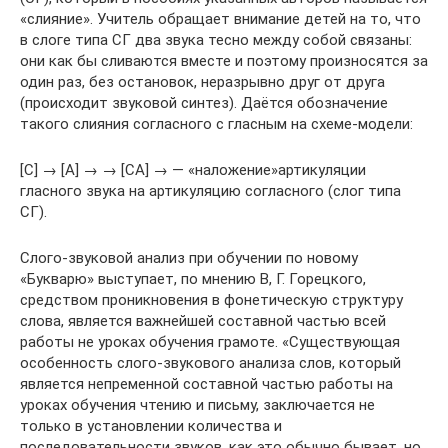
«слияние». Учитель обращает внимание детей на то, что
в слоге типа СГ два звука тесно между собой связаны:
они как бы сливаются вместе и поэтому произносятся за
один раз, без остановок, неразрывно друг от друга
(происходит звуковой синтез). Даётся обозначение
такого слияния согласного с гласным на схеме-модели:
[С] → [А] → → [СА] → — «наложение»артикуляции
гласного звука на артикуляцию согласного (слог типа
СГ).
Слого-звуковой анализ при обучении по новому
«Букварю» выступает, по мнению В, Г. Горецкого,
средством проникновения в фонетическую структуру
слова, является важнейшей составной частью всей
работы не уроках обучения грамоте. «Существующая
особенность слого-звукового анализа слов, который
является непременной составной частью работы на
уроках обучения чтению и письму, заключается не
только в установлении количества и
последовательности звуков, как это обычно бывает, но