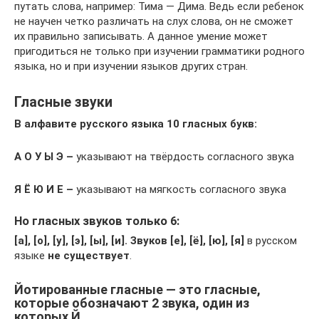
путать слова, например: Тима — Дима. Ведь если ребенок
не научен четко различать на слух слова, он не сможет
их правильно записывать. А данное умение может
пригодиться не только при изучении грамматики родного
языка, но и при изучении языков других стран.
Гласные звуки
В алфавите русского языка 10 гласных букв:
А О У Ы Э –
указывают на твёрдость согласного звука
Я Ё Ю И Е
–
указывают на мягкость согласного звука
Но гласных звуков только 6:
[а], [о], [у], [э], [ы], [и].
Звуков [е], [ё], [ю], [я]
в русском
языке
не существует
.
Йотированные гласные — это гласные,
которые обозначают 2 звука, один из
которых Й.