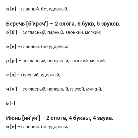
а [а]
– гласный, безударный.
Беречь [б’ирэч’] — 2 слога, 6 букв, 5 звуков.
б [б’]
– согласный, парный, звонкий, мягкий;
е [и]
– гласный, безударный;
р [р’]
– согласный, непарный, звонкий, мягкий;
е [э]
– гласный, ударный;
ч [ч’]
– согласный, непарный, глухой, мягкий;
ь [-]
Июнь [ий’ун’] – 2 слога, 4 буквы, 4 звука.
и [и]
– гласный, безударный;