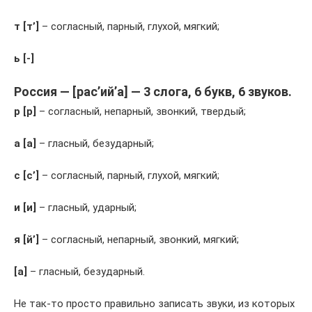
т [т’]
– согласный, парный, глухой, мягкий;
ь [-]
Россия — [рас’ий’а] — 3 слога, 6 букв, 6 звуков.
р [р]
– согласный, непарный, звонкий, твердый;
а [а]
– гласный, безударный;
с [с’]
– согласный, парный, глухой, мягкий;
и [и]
– гласный, ударный;
я [й’]
– согласный, непарный, звонкий, мягкий;
[а]
– гласный, безударный.
Не так-то просто правильно записать звуки, из которых