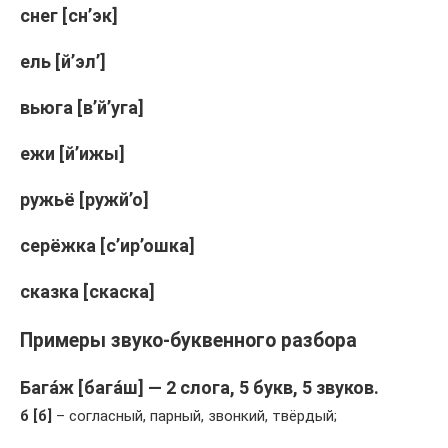
снег [сн’эк]
ель [й’эл’]
вьюга [в’й’уга]
ежи [й’ижы]
ружьё [ружй’о]
серёжка [с’ир’ошка]
сказка [скаска]
Примеры звуко-буквенного разбора
Бага́ж [бага́ш] — 2 слога, 5 букв, 5 звуков.
б [б]
– согласный, парный, звонкий, твёрдый;