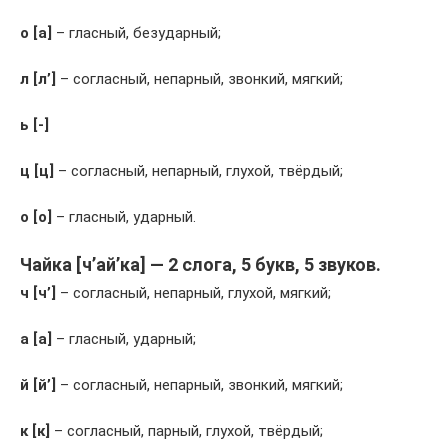
о [а]
– гласный, безударный;
л [л’]
– согласный, непарный, звонкий, мягкий;
ь [-]
ц [ц]
– согласный, непарный, глухой, твёрдый;
о [о]
– гласный, ударный.
Чайка [ч’ай’ка] — 2 слога, 5 букв, 5 звуков.
ч [ч’]
– согласный, непарный, глухой, мягкий;
а [а]
– гласный, ударный;
й [й’]
– согласный, непарный, звонкий, мягкий;
к [к]
– согласный, парный, глухой, твёрдый;