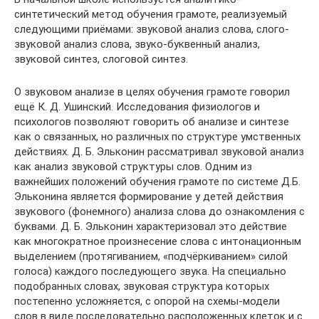
синтетический метод обучения грамоте, реализуемый
следующими приёмами: звуковой анализ слова, слого-
звуковой анализ слова, звуко-буквенный анализ,
звуковой синтез, слоговой синтез.
О звуковом анализе в целях обучения грамоте говорил
ещё К. Д. Ушинский. Исследования физиологов и
психологов позволяют говорить об анализе и синтезе
как о связанных, но различных по структуре умственных
действиях. Д. Б. Эльконин рассматривал звуковой анализ
как анализ звуковой структуры слов. Одним из
важнейших положений обучения грамоте по системе Д.Б.
Эльконина является формирование у детей действия
звукового (фонемного) анализа слова до ознакомления с
буквами. Д. Б. Эльконин характеризовал это действие
как многократное произнесение слова с интонационным
выделением (протягиванием, «подчёркиванием» силой
голоса) каждого последующего звука. На специально
подобранных словах, звуковая структура которых
постепенно усложняется, с опорой на схемы-модели
слов в виде последовательно расположенных клеток и с