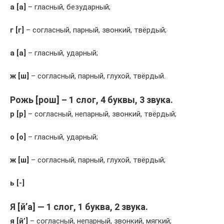
а [а]
– гласный, безударный;
г [г]
– согласный, парный, звонкий, твёрдый;
а [а]
– гласный, ударный;
ж [ш]
– согласный, парный, глухой, твёрдый.
Рожь [рош] – 1 слог, 4 буквы, 3 звука.
р [р]
– согласный, непарный, звонкий, твёрдый;
о [о]
– гласный, ударный;
ж [ш]
– согласный, парный, глухой, твёрдый;
ь [-]
Я [й’а] — 1 слог, 1 буква, 2 звука.
я [й’]
– согласный, непарный, звонкий, мягкий;