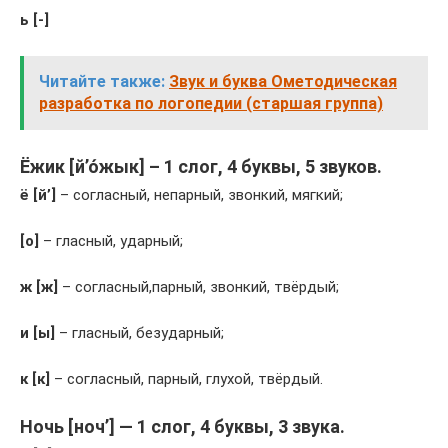
ь [-]
Читайте также:
Звук и буква Ометодическая
разработка по логопедии (старшая группа)
Ёжик [й’о́жык] – 1 слог, 4 буквы, 5 звуков.
ё [й’]
– согласный, непарный, звонкий, мягкий;
[о]
– гласный, ударный;
ж [ж]
– согласный,парный, звонкий, твёрдый;
и [ы]
– гласный, безударный;
к [к]
– согласный, парный, глухой, твёрдый.
Ночь [ноч’] — 1 слог, 4 буквы, 3 звука.